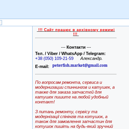
!!! Сайт працює в архівному режимі
!!!
---
Контакти
---
Тел. / Viber / WhatsApp / Telegram:
+38 (050) 109-21-59
Александр.
E-mail:
По вопросам ремонта, сервиса и
модернизации спиннингов и катушек, а
также для заказа запчастей для
катушек пишите на любой удобный
контакт!
З питань ремонту, сервісу та
модернізації спінінгів та котушок, а
також для замовлення запчастин для
котушок пишіть на будь-який зручний