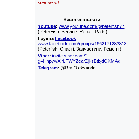
контакт!
---
Наши спільноти
---
Youtube
:
www.youtube.com/@peterfish77
(PeterFish. Service. Repair. Parts)
Группа
Facebook
www.facebook.com/groups/1662171283813001/
(Peterfish. Снасті. Запчастини. Ремонт.)
Viber
:
invite.viber.com/?
g=HhpywXlrLFWYZcarZlj-sBtbjdGXMAqi
Telegram
:
@BratOleksandr