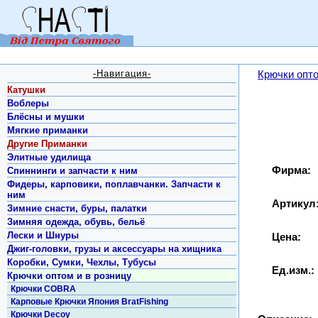
-Навигация-
Крючки опто
Катушки
Воблеры
Блёсны и мушки
Мягкие приманки
Другие Приманки
Элитные удилища
Фирма:
Спиннинги и запчасти к ним
Фидеры, карповики, поплавчанки. Запчасти к
ним
Артикул
Зимние снасти, буры, палатки
Зимняя одежда, обувь, бельё
Лески и Шнуры
Цена:
Джиг-головки, грузы и аксессуары на хищника
Коробки, Сумки, Чехлы, Тубусы
Ед.изм.:
Крючки оптом и в розницу
Крючки COBRA
Карповые Крючки Япония BratFishing
Крючки Decoy