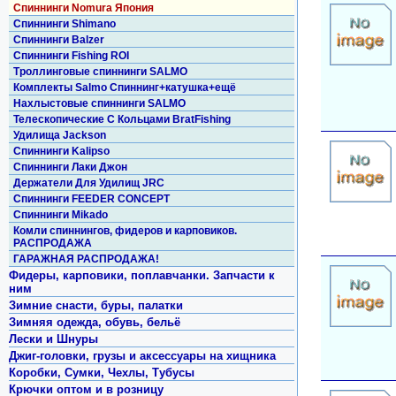
Спиннинги Nomura Япония
Спиннинги Shimano
Спиннинги Balzer
Спиннинги Fishing ROI
Троллинговые спиннинги SALMO
Комплекты Salmo Спиннинг+катушка+ещё
Нахлыстовые спиннинги SALMO
Телескопические С Кольцами BratFishing
Удилища Jackson
Спиннинги Kalipso
Спиннинги Лаки Джон
Держатели Для Удилищ JRC
Спиннинги FEEDER CONCEPT
Спиннинги Mikado
Комли спиннингов, фидеров и карповиков.
РАСПРОДАЖА
ГАРАЖНАЯ РАСПРОДАЖА!
Фидеры, карповики, поплавчанки. Запчасти к
ним
Зимние снасти, буры, палатки
Зимняя одежда, обувь, бельё
Лески и Шнуры
Джиг-головки, грузы и аксессуары на хищника
Коробки, Сумки, Чехлы, Тубусы
Крючки оптом и в розницу