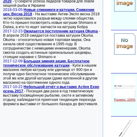
2020
- О секрете успеха лидеров товаров для ловли
хищной рыбы в Украине
2018-03-05
Новые спиннинги и катушки. Снижение
цен. Весна 2018
- На выставке Актив-Экспо весна 2018
четко нарисовался разрыв между слоями общества.
Кто-то пришел посмотреть новые катушки Shimano и
Daiwa, а кто-то ищет запчасти на катушку Кобра
2017-12-23
Ожидается поступление катушек Okuma
-
В апреле 2018 ожидается поставка катушек Okuma.
Okuma - относительно новая торговая марка. Она
начала своё существование в 1995 году. В
сотрудничестве с немецкими инженерами, Okuma
смогла создать истинные оригинальные шедевры,
стоящие наравне с Shimano и
2017-12-09
Большая зимняя акция. Бесплатное
техническое обслуживание катушки
- Купи в нашем
магазине любую катушку или удилище от 900 грн и
получи одно бесплатное техническое обслуживание
этой же или другой катушки (даже купленной в другом
магазине) на протяжении одного года.
2017-10-22
Небольшой отчёт о выставке Active Expo
осень 2017
- Посещая два раза в год тематическую
выставку посвящённую рыбалке, охоте и активному
отдыху, наблюдается приятная тенденция перехода
Размер: 100%
формата выставки от большого базара до фестиваля.