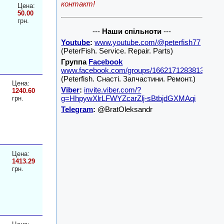
контакт!
Цена:
50.00
грн.
---
Наши спільноти
---
Youtube
:
www.youtube.com/@peterfish77
(PeterFish. Service. Repair. Parts)
Группа
Facebook
www.facebook.com/groups/1662171283813001/
(Peterfish. Снасті. Запчастини. Ремонт.)
Цена:
Viber
:
invite.viber.com/?
1240.60
g=HhpywXlrLFWYZcarZlj-sBtbjdGXMAqi
грн.
Telegram
:
@BratOleksandr
Цена:
1413.29
грн.