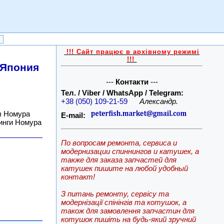
!!! Сайт працює в архівному режимі
!!!
 Япония
---
Контакти
---
Тел. / Viber / WhatsApp / Telegram:
+38 (050) 109-21-59
Александр.
ы Номура
E-mail:
инги Номура
По вопросам ремонта, сервиса и
модернизации спиннингов и катушек, а
также для заказа запчастей для
катушек пишите на любой удобный
контакт!
З питань ремонту, сервісу та
модернізації спінінгів та котушок, а
також для замовлення запчастин для
котушок пишіть на будь-який зручний