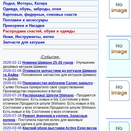
Лодки, Моторы, Катера
Одежда, обувь, заброды, очки
Карповые, фидерные, сомовьи снасти
Поплавки и аксессуары
Прикормки и Насадки
Распродажа снастей, обуви и одежды
Ножи, Инструменты, метео
Запчасти для катушек
-События-
2026-02-11
Новинки Шимано 25-26 годов
- Улучшение
дешёвых катушек Шимано
2026-01-06
Отримали запчастини до котушок Шимано
та Дайва
- Поповнення запчастин для котушок Шимано
та Дайва.
2026-01-03
Производство воблеров Салмо закрыто
-
Салмо Польша прекратило своё существование.
Производство перенесено в Китай
2020-07-28
Распродажа! Шпули Shimano
- Продаются
шпули Shimano. Есть новые и б/у. Состояние у всех
отличное.Продаются шпули Shimano. Есть новые и б/у.
Состояние у всех отличное.Продаются шпули Shimano.
Есть новые и б/у. Состояние у всех отличное.
2020-07-28
Ремонт фидеров и удочек. Запасные
колена
- Поступила партия колен для маховых/
болонских удочек и для фидеров.
2020-03-06
Краткий обзор выставки Active Expo весна