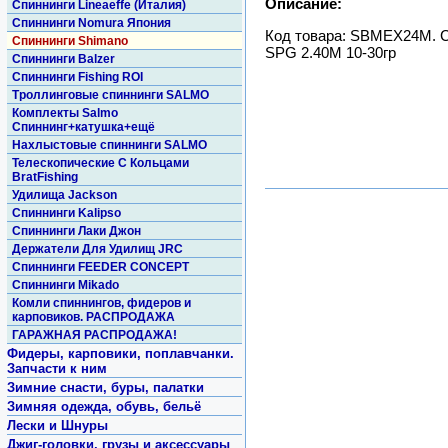
Описание:
Спиннинги Lineaeffe (Италия)
Спиннинги Nomura Япония
Код товара: SBMEX24M. С
Спиннинги Shimano
SPG 2.40M 10-30гр
Спиннинги Balzer
Спиннинги Fishing ROI
Троллинговые спиннинги SALMO
Комплекты Salmo
Спиннинг+катушка+ещё
Нахлыстовые спиннинги SALMO
Телескопические С Кольцами
BratFishing
Удилища Jackson
Спиннинги Kalipso
Спиннинги Лаки Джон
Держатели Для Удилищ JRC
Спиннинги FEEDER CONCEPT
Спиннинги Mikado
Комли спиннингов, фидеров и
карповиков. РАСПРОДАЖА
ГАРАЖНАЯ РАСПРОДАЖА!
Фидеры, карповики, поплавчанки.
Запчасти к ним
Зимние снасти, буры, палатки
Зимняя одежда, обувь, бельё
Лески и Шнуры
Джиг-головки, грузы и аксессуары