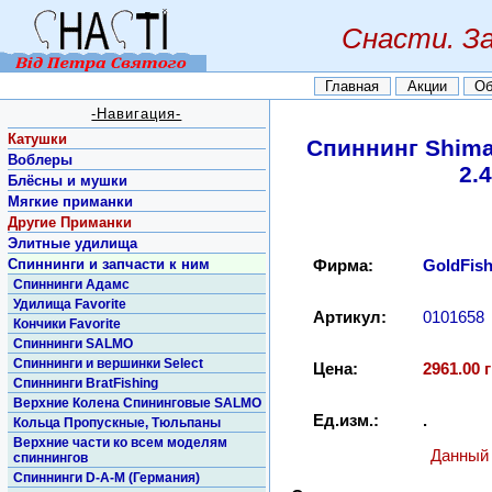
Снасти. З
Главная
Акции
Об
-Навигация-
Катушки
Спиннинг Shima
Воблеры
2.
Блёсны и мушки
Мягкие приманки
Другие Приманки
Элитные удилища
Спиннинги и запчасти к ним
Фирма:
GoldFis
Спиннинги Адамс
Удилища Favorite
Артикул:
0101658
Кончики Favorite
Спиннинги SALMO
Спиннинги и вершинки Select
Цена:
2961.00 г
Спиннинги BratFishing
Верхние Колена Спининговые SALMO
Ед.изм.:
.
Кольца Пропускные, Тюльпаны
Верхние части ко всем моделям
Данный 
спиннингов
Спиннинги D-A-M (Германия)