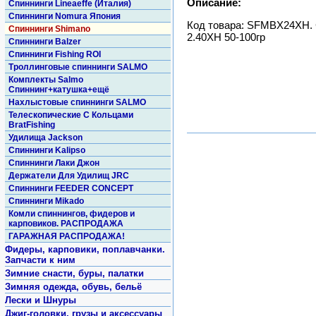
Описание:
Спиннинги Lineaeffe (Италия)
Спиннинги Nomura Япония
Код товара: SFMBX24XH. 
Спиннинги Shimano
2.40XH 50-100гр
Спиннинги Balzer
Спиннинги Fishing ROI
Троллинговые спиннинги SALMO
Комплекты Salmo
Спиннинг+катушка+ещё
Нахлыстовые спиннинги SALMO
Телескопические С Кольцами
BratFishing
Удилища Jackson
Спиннинги Kalipso
Спиннинги Лаки Джон
Держатели Для Удилищ JRC
Спиннинги FEEDER CONCEPT
Спиннинги Mikado
Комли спиннингов, фидеров и
карповиков. РАСПРОДАЖА
ГАРАЖНАЯ РАСПРОДАЖА!
Фидеры, карповики, поплавчанки.
Запчасти к ним
Зимние снасти, буры, палатки
Зимняя одежда, обувь, бельё
Лески и Шнуры
Джиг-головки, грузы и аксессуары