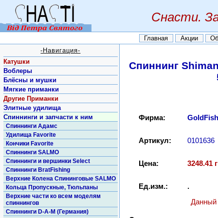
Снасти. З
Главная
Акции
Об
-Навигация-
Катушки
Спиннинг Shiman
Воблеры
Блёсны и мушки
Мягкие приманки
Другие Приманки
Элитные удилища
Спиннинги и запчасти к ним
Фирма:
GoldFis
Спиннинги Адамс
Удилища Favorite
Артикул:
0101636
Кончики Favorite
Спиннинги SALMO
Спиннинги и вершинки Select
Цена:
3248.41 г
Спиннинги BratFishing
Верхние Колена Спининговые SALMO
Ед.изм.:
.
Кольца Пропускные, Тюльпаны
Верхние части ко всем моделям
Данный 
спиннингов
Спиннинги D-A-M (Германия)