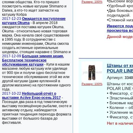
•Высокий вор
слоями общества. Кто-то пришел
Размер: 100%
•Удобный кро
посмотреть новые катушки Shimano и
•Два боковых
Daiwa, а кто-то ищет запчасти на
катушку Кобра
подкладкой.
2017-12-23
Ожидается поступление
•Стяжной низ
катушек Okuma
- В апреле 2018
Имеются под
ожидается поставка катушек Okuma.
просмотра вс
Okuma - относительно новая торговая
марка. Она начала своё существование
Данной моде
в 1995 году. В сотрудничестве с
немецкими инженерами, Okuma смогла
создать истинные оригинальные
шедевры, стоящие наравне с Shimano и
2017-12-09
Большая зимняя акция.
Бесплатное техническое
обслуживание катушки
- Купи в нашем
Штаны от к
магазине любую катушку или удилище
POLAR LIN
от 900 грн и получи одно бесплатное
техническое обслуживание этой же или
Артикул:
3340
другой катушки (даже купленной в
Штаны от ко
Размер: 100%
другом магазине) на протяжении одного
POLAR LINE
года.
• Фиксатор, 
2017-10-22
Небольшой отчёт о
выставке Active Expo осень 2017
-
• Эластичный
Посещая два раза в год тематическую
• Боковые к
выставку посвящённую рыбалке, охоте и
• Колени – о
активному отдыху, наблюдается
• Усиление м
приятная тенденция перехода формата
• Фиксатор, 
выставки от большого базара до
фестиваля.
Нет в наличи