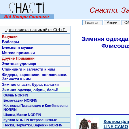
Снасти. З
Главная
Акции
Об
-для поиска нажимайте Ctrl+F-
Катушки
Зимняя одежда,
Воблеры
Флисова
Блёсны и мушки
Мягкие приманки
Другие Приманки
Элитные удилища
Спиннинги и запчасти к ним
Фидеры, карповики, поплавчанки.
Запчасти к ним
Зимние снасти, буры, палатки
Зимняя одежда, обувь, бельё
Обувь NORFIN
Безрукавки NORFIN
Костюмы Плавающие и Комбинезоны
NORFIN
Шапки, Маски NORFIN
Куртки NORFIN ветрозащитные
Костюм фл
Носки, Перчатки, Варежки NORFIN
LINE CAMO