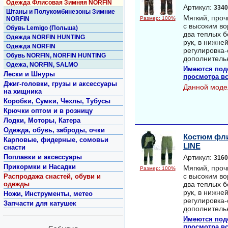
Одежда Флисовая Зимняя NORFIN
Артикул:
3340
Штаны и Полукомбинезоны Зимние
Мягкий, проч
NORFIN
Размер: 100%
с высоким во
Обувь Lemigo (Польша)
два теплых б
Одежда NORFIN HUNTING
рук, в нижне
Одежда NORFIN
регулировка-
Обувь NORFIN, NORFIN HUNTING
дополнительн
Одежа, NORFIN, SALMO
Имеются под
Лески и Шнуры
просмотра вс
Джиг-головки, грузы и аксессуары
Данной моде
на хищника
Коробки, Сумки, Чехлы, Тубусы
Крючки оптом и в розницу
Лодки, Моторы, Катера
Одежда, обувь, заброды, очки
Костюм фл
Карповые, фидерные, сомовьи
LINE
снасти
Поплавки и аксессуары
Артикул:
3160
Прикормки и Насадки
Мягкий, проч
Размер: 100%
с высоким во
Распродажа снастей, обуви и
одежды
два теплых б
рук, в нижне
Ножи, Инструменты, метео
регулировка-
Запчасти для катушек
дополнительн
Имеются под
просмотра вс