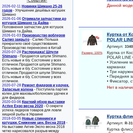
-События-
Данной моде
2026-02-11
Новинки Шимано 25-26
годов
- Улучшение дешёвых катушек
Шимано
2026-01-06
Отримали запчастини до
котушок Шимано та Дайва
-
Поповнення запчастин для котушок
Шимано та Дайва.
Куртка от 
2026-01-03
Производство воблеров
POLAR LIN
Салмо закрыто
- Салмо Польша
прекратило своё существование.
Артикул:
3340
Производство перенесено в Китай
2020-07-28
Распродажа! Шпули
Куртка от К
Размер: 100%
Shimano
- Продаются шпули Shimano.
POLAR LINE
Есть новые и б/у. Состояние у всех
• Усиление м
отличное.Продаются шпули Shimano.
карманах
Есть новые и б/у. Состояние у всех
• Три наруж
отличное.Продаются шпули Shimano.
• Передняя 
Есть новые и б/у. Состояние у всех
• Фиксатор, 
отличное.
2020-07-28
Ремонт фидеров и удочек.
Нет в наличи
Запасные колена
- Поступила партия
колен для маховых/болонских удочек и
для фидеров.
2020-03-06
Краткий обзор выставки
Active Expo весна 2020
- О секрете
успеха лидеров товаров для ловли
хищной рыбы в Украине
Куртка фли
2018-03-05
Новые спиннинги и
катушки. Снижение цен. Весна 2018
-
Артикул:
R-31
На выставке Актив-Экспо весна 2018
Куртка флис
четко нарисовался разрыв между