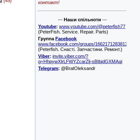
ы
(49)
контакт!
---
Наши спільноти
---
Youtube
:
www.youtube.com/@peterfish77
(PeterFish. Service. Repair. Parts)
Группа
Facebook
www.facebook.com/groups/1662171283813001/
(Peterfish. Снасті. Запчастини. Ремонт.)
Viber
:
invite.viber.com/?
g=HhpywXlrLFWYZcarZlj-sBtbjdGXMAqi
Telegram
:
@BratOleksandr