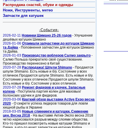
Распродажа снастей, обуви и одежды
Ножи, Инструменты, метео
Запчасти для катушек
-События-
2026-02-11
Новинки Шимано 25-26 годов
- Улучшение
дешёвых катушек Шимано
2026-01-06
Отримали запчастини до котушок Шимано
та Дайва
- Поповнення запчастин для котушок Шимано
та Дайва.
2026-01-03
Производство воблеров Салмо закрыто
-
Салмо Польша прекратило своё существование.
Производство перенесено в Китай
2020-07-28
Распродажа! Шпули Shimano
- Продаются
шпули Shimano. Есть новые и б/у. Состояние у всех
отличное.Продаются шпули Shimano. Есть новые и б/у.
Состояние у всех отличное.Продаются шпули Shimano.
Есть новые и б/у. Состояние у всех отличное.
2020-07-28
Ремонт фидеров и удочек. Запасные
колена
- Поступила партия колен для маховых/
болонских удочек и для фидеров.
2020-03-06
Краткий обзор выставки Active Expo весна
2020
- О секрете успеха лидеров товаров для ловли
хищной рыбы в Украине
2018-03-05
Новые спиннинги и катушки. Снижение
цен. Весна 2018
- На выставке Актив-Экспо весна 2018
четко нарисовался разрыв между слоями общества.
Кто-то пришел посмотреть новые катушки Shimano и
Daiwa, а кто-то ищет запчасти на катушку Кобра