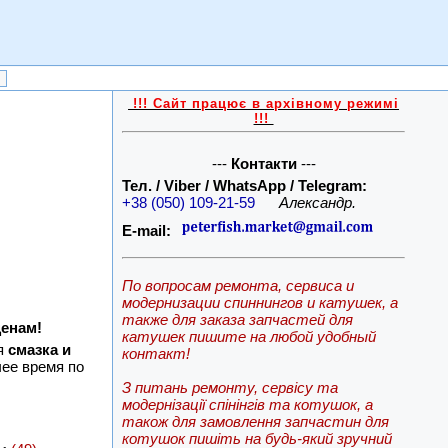
!!! Сайт працює в архівному режимі
!!!
---
Контакти
---
Тел. / Viber / WhatsApp / Telegram:
+38 (050) 109-21-59
Александр.
E-mail:
По вопросам ремонта, сервиса и
модернизации спиннингов и катушек, а
также для заказа запчастей для
ценам!
катушек пишите на любой удобный
ся
смазка и
контакт!
ее время по
З питань ремонту, сервісу та
модернізації спінінгів та котушок, а
також для замовлення запчастин для
котушок пишіть на будь-який зручний