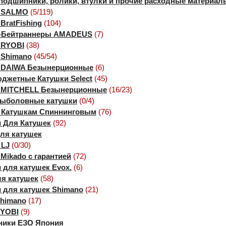
подшипники, ролики, втулки и прочие расходные материал
и SALMO
(5/119)
BratFishing
(104)
-Бейтраннеры AMADEUS
(7)
 RYOBI
(38)
 Shimano
(45/54)
 DAIWA Безынерционные
(6)
джетные Катушки Select
(45)
 MITCHELL Безынерционные
(16/23)
рыболовные катушки
(0/4)
 Катушкам Спиннинговым
(76)
и Для Катушек
(92)
ля катушек
 LJ
(0/30)
Mikado с гарантией
(72)
 для катушек Evox.
(6)
ля катушек
(58)
и для катушек Shimano
(21)
himano
(17)
YOBI
(9)
ики ЕЗО Япония