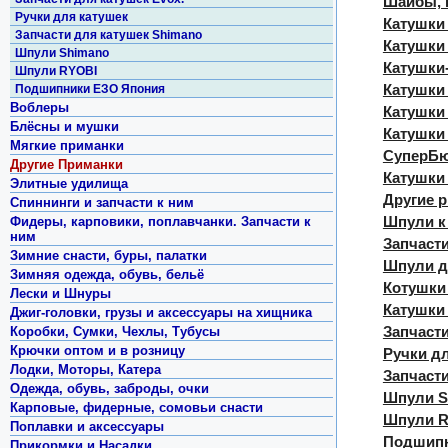
Шайбы, 
Ручки для катушек
Катушк
Запчасти для катушек Shimano
Катушки 
Шпули Shimano
Катушки
Шпули RYOBI
Катушки
Подшипники ЕЗО Япония
Воблеры
Катушки
Блёсны и мушки
Катушки
Мягкие приманки
СуперБю
Другие Приманки
Катушки
Элитные удилища
Другие 
Спиннинги и запчасти к ним
Шпули к
Фидеры, карповики, поплавчанки. Запчасти к
ним
Запчаст
Зимние снасти, буры, палатки
Шпули д
Зимняя одежда, обувь, бельё
Котушки
Лески и Шнуры
Катушки 
Джиг-головки, грузы и аксессуары на хищника
Запчасти
Коробки, Сумки, Чехлы, Тубусы
Крючки оптом и в розницу
Ручки д
Лодки, Моторы, Катера
Запчаст
Одежда, обувь, заброды, очки
Шпули S
Карповые, фидерные, сомовьи снасти
Шпули R
Поплавки и аксессуары
Подшипн
Прикормки и Насадки