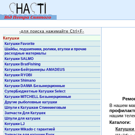
-для поиска нажимайте Ctrl+F-
Катушки
Катушки Favorite
Шайбы, подшипники, ролики, втулки и прочие
расходные материалы
Катушки SALMO
Катушки BratFishing
Катушки-Бейтраннеры AMADEUS
Катушки RYOBI
Катушки Shimano
Катушки DAIWA Безынерционные
СуперБюджетные Катушки Select
Катушки MITCHELL Безынерционные
Ремон
Другие рыболовные катушки
В нашем ма
Шпули к Катушкам Спиннинговым
профилакт
Запчасти Для Катушек
нашим телеф
Шпули для катушек
Каталоги:
Котушки LJ
Катушки 
Катушки Mikado с гарантией
Запчасти для катушек Evox.