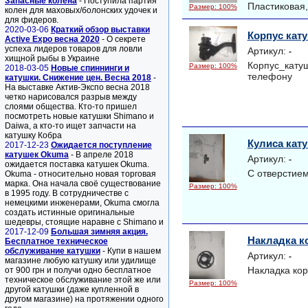
Запасные колена
- Поступила партия
Пластиковая,
Размер: 100%
колен для маховых/болонских удочек и
для фидеров.
2020-03-06
Краткий обзор выставки
Корпус кату
Active Expo весна 2020
- О секрете
успеха лидеров товаров для ловли
Артикул:
-
хищной рыбы в Украине
Корпус_катуш
Размер: 100%
2018-03-05
Новые спиннинги и
телефону
катушки. Снижение цен. Весна 2018
-
На выставке Актив-Экспо весна 2018
четко нарисовался разрыв между
слоями общества. Кто-то пришел
посмотреть новые катушки Shimano и
Daiwa, а кто-то ищет запчасти на
катушку Кобра
Кулиса кату
2017-12-23
Ожидается поступление
катушек Okuma
- В апреле 2018
Артикул:
-
ожидается поставка катушек Okuma.
С отверстие
Okuma - относительно новая торговая
марка. Она начала своё существование
Размер: 100%
в 1995 году. В сотрудничестве с
немецкими инженерами, Okuma смогла
создать истинные оригинальные
шедевры, стоящие наравне с Shimano и
2017-12-09
Большая зимняя акция.
Накладка ко
Бесплатное техническое
обслуживание катушки
- Купи в нашем
Артикул:
-
магазине любую катушку или удилище
Накладка кор
от 900 грн и получи одно бесплатное
техническое обслуживание этой же или
Размер: 100%
другой катушки (даже купленной в
другом магазине) на протяжении одного