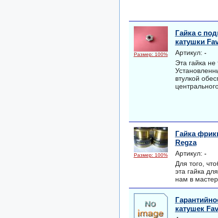
Гайка с по
катушки Fav
Артикул:
-
Размер: 100%
Эта гайка не
Установленн
втулкой обес
центральног
Гайка фрикц
Regza
Артикул:
-
Размер: 100%
Для того, чт
эта гайка дл
нам в масте
Гарантийно
катушек Fav