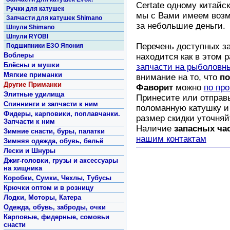
Certate одному китайс
Ручки для катушек
мы с Вами имеем возм
Запчасти для катушек Shimano
за небольшие деньги.
Шпули Shimano
Шпули RYOBI
Перечень доступных з
Подшипники ЕЗО Япония
Воблеры
находится как в этом р
Блёсны и мушки
запчасти на рыболовн
Мягкие приманки
внимание на то, что
по
Другие Приманки
Фаворит
можно
по пр
Элитные удилища
Принесите или отправ
Спиннинги и запчасти к ним
поломанную катушку и 
Фидеры, карповики, поплавчанки.
размер скидки уточняй
Запчасти к ним
Наличие
запасных ча
Зимние снасти, буры, палатки
нашим контактам
Зимняя одежда, обувь, бельё
Лески и Шнуры
Джиг-головки, грузы и аксессуары
на хищника
Коробки, Сумки, Чехлы, Тубусы
Крючки оптом и в розницу
Лодки, Моторы, Катера
Одежда, обувь, заброды, очки
Карповые, фидерные, сомовьи
снасти