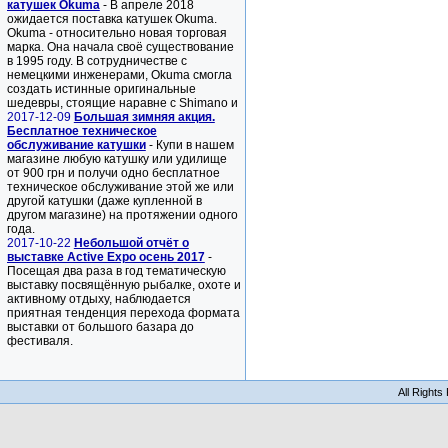
катушек Okuma
- В апреле 2018
ожидается поставка катушек Okuma.
Okuma - относительно новая торговая
марка. Она начала своё существование
в 1995 году. В сотрудничестве с
немецкими инженерами, Okuma смогла
создать истинные оригинальные
шедевры, стоящие наравне с Shimano и
2017-12-09
Большая зимняя акция.
Бесплатное техническое
обслуживание катушки
- Купи в нашем
магазине любую катушку или удилище
от 900 грн и получи одно бесплатное
техническое обслуживание этой же или
другой катушки (даже купленной в
другом магазине) на протяжении одного
года.
2017-10-22
Небольшой отчёт о
выставке Active Expo осень 2017
-
Посещая два раза в год тематическую
выставку посвящённую рыбалке, охоте и
активному отдыху, наблюдается
приятная тенденция перехода формата
выставки от большого базара до
фестиваля.
All Right