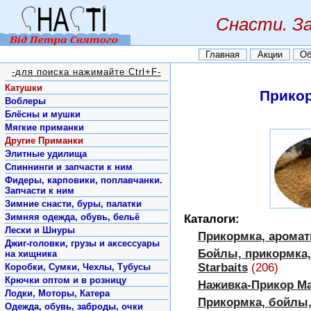
Снасти. З
Главная
Акции
Об
-для поиска нажимайте Ctrl+F-
Катушки
Прикор
Воблеры
Блёсны и мушки
Мягкие приманки
Другие Приманки
Элитные удилища
Спиннинги и запчасти к ним
Фидеры, карповики, поплавчанки.
Запчасти к ним
Зимние снасти, буры, палатки
Зимняя одежда, обувь, бельё
Каталоги:
Лески и Шнуры
Прикормка, аромат
Джиг-головки, грузы и аксессуары
Бойлы, прикормка,
на хищника
Starbaits
(206)
Коробки, Сумки, Чехлы, Тубусы
Крючки оптом и в розницу
Наживка-Прикор Ma
Лодки, Моторы, Катера
Прикормка, бойлы,
Одежда, обувь, заброды, очки