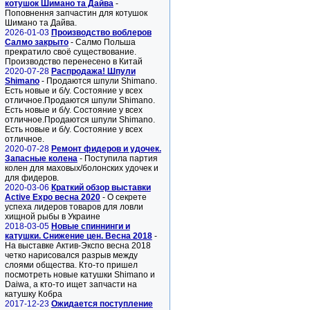
котушок Шимано та Дайва
-
Поповнення запчастин для котушок
Шимано та Дайва.
2026-01-03
Производство воблеров
Салмо закрыто
- Салмо Польша
прекратило своё существование.
Производство перенесено в Китай
2020-07-28
Распродажа! Шпули
Shimano
- Продаются шпули Shimano.
Есть новые и б/у. Состояние у всех
отличное.Продаются шпули Shimano.
Есть новые и б/у. Состояние у всех
отличное.Продаются шпули Shimano.
Есть новые и б/у. Состояние у всех
отличное.
2020-07-28
Ремонт фидеров и удочек.
Запасные колена
- Поступила партия
колен для маховых/болонских удочек и
для фидеров.
2020-03-06
Краткий обзор выставки
Active Expo весна 2020
- О секрете
успеха лидеров товаров для ловли
хищной рыбы в Украине
2018-03-05
Новые спиннинги и
катушки. Снижение цен. Весна 2018
-
На выставке Актив-Экспо весна 2018
четко нарисовался разрыв между
слоями общества. Кто-то пришел
посмотреть новые катушки Shimano и
Daiwa, а кто-то ищет запчасти на
катушку Кобра
2017-12-23
Ожидается поступление