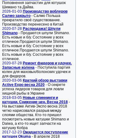
Поповнення запчастин для котушок
Шимано та Дайва.
2026-01-03
Производство воблеров
Салмо закрыто
- Салмо Польша
прекратило своё существование.
Производство перенесено в Китай
2020-07-28
Распродажа! Шпули
Shimano
- Продаются шпули Shimano.
Есть новые и б/у. Состояние у всех
отличное.Продаются шпули Shimano.
Есть новые и б/у. Состояние у всех
отличное.Продаются шпули Shimano.
Есть новые и б/у. Состояние у всех
отличное.
2020-07-28
Ремонт фидеров и удочек.
Запасные колена
- Поступила партия
колен для маховых/болонских удочек и
для фидеров.
2020-03-06
Краткий обзор выставки
Active Expo весна 2020
- О секрете
успеха лидеров товаров для ловли
хищной рыбы в Украине
2018-03-05
Новые спиннинги и
катушки. Снижение цен. Весна 2018
-
На выставке Актив-Экспо весна 2018
четко нарисовался разрыв между
слоями общества. Кто-то пришел
посмотреть новые катушки Shimano и
Daiwa, а кто-то ищет запчасти на
катушку Кобра
2017-12-23
Ожидается поступление
катушек Okuma
- В апреле 2018