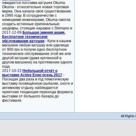
ожидается поставка катушек Okuma.
Okuma - относительно новая торговая
марка. Она начала своё существование
в 1995 году. В сотрудничестве с
немецкими инженерами, Okuma смогла
создать истинные оригинальные
шедевры, стоящие наравне с Shimano и
2017-12-09
Большая зимняя акция.
Бесплатное техническое
обслуживание катушки
- Купи в нашем
магазине любую катушку или удилище
от 900 грн и получи одно бесплатное
техническое обслуживание этой же или
другой катушки (даже купленной в
другом магазине) на протяжении одного
года.
2017-10-22
Небольшой отчёт о
выставке Active Expo осень 2017
-
Посещая два раза в год тематическую
выставку посвящённую рыбалке, охоте и
активному отдыху, наблюдается
приятная тенденция перехода формата
выставки от большого базара до
фестиваля.
All Right