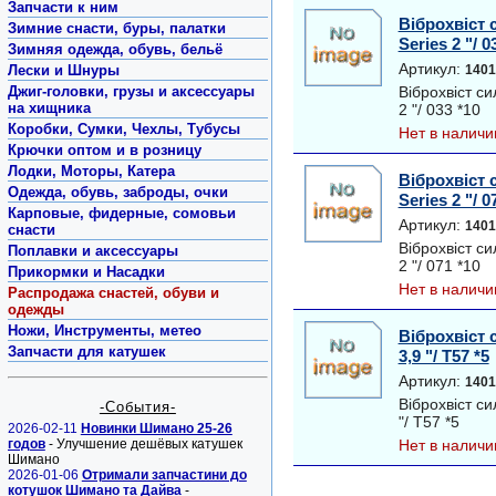
Запчасти к ним
Віброхвіст 
Зимние снасти, буры, палатки
Series 2 "/ 0
Зимняя одежда, обувь, бельё
Артикул:
Лески и Шнуры
1401
Джиг-головки, грузы и аксессуары
Віброхвіст си
на хищника
2 "/ 033 *10
Коробки, Сумки, Чехлы, Тубусы
Нет в наличи
Крючки оптом и в розницу
Лодки, Моторы, Катера
Віброхвіст 
Одежда, обувь, заброды, очки
Series 2 "/ 0
Карповые, фидерные, сомовьи
Артикул:
1401
снасти
Віброхвіст си
Поплавки и аксессуары
2 "/ 071 *10
Прикормки и Насадки
Нет в наличи
Распродажа снастей, обуви и
одежды
Ножи, Инструменты, метео
Віброхвіст 
Запчасти для катушек
3,9 "/ T57 *5
Артикул:
1401
Віброхвіст си
-События-
"/ T57 *5
2026-02-11
Новинки Шимано 25-26
годов
- Улучшение дешёвых катушек
Нет в наличи
Шимано
2026-01-06
Отримали запчастини до
котушок Шимано та Дайва
-