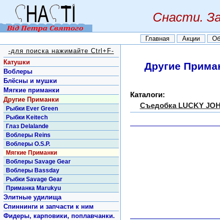
Снасти. З
Главная
Акции
Об
-для поиска нажимайте Ctrl+F-
Катушки
Другие Прима
Воблеры
Блёсны и мушки
Мягкие приманки
Каталоги:
Другие Приманки
Съедобка LUCKY JO
Рыбки Ever Green
Рыбки Keitech
Глаз Delalande
Воблеры Reins
Воблеры O.S.P.
Мягкие Приманки
Воблеры Savage Gear
Воблеры Bassday
Рыбки Savage Gear
Приманка Marukyu
Элитные удилища
Спиннинги и запчасти к ним
Фидеры, карповики, поплавчанки.