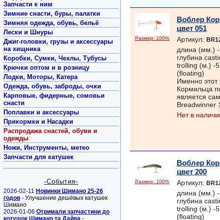
Запчасти к ним
Зимние снасти, буры, палатки
Воблер Кор
Зимняя одежда, обувь, бельё
цвет 051
Лески и Шнуры
Размер: 100%
Артикул:
BR1
Джиг-головки, грузы и аксессуары
на хищника
длина (мм.) -
глубина casti
Коробки, Сумки, Чехлы, Тубусы
trolling (м.)
Крючки оптом и в розницу
(floating)
Лодки, Моторы, Катера
Именно этот 
Одежда, обувь, заброды, очки
Кормильца п
Карповые, фидерные, сомовьи
является са
снасти
Breadwinner
Поплавки и аксессуары
Нет в наличи
Прикормки и Насадки
Распродажа снастей, обуви и
одежды
Ножи, Инструменты, метео
Запчасти для катушек
Воблер Кор
цвет 200
-События-
Размер: 100%
Артикул:
BR1
2026-02-11
Новинки Шимано 25-26
длина (мм.) -
годов
- Улучшение дешёвых катушек
глубина casti
Шимано
trolling (м.)
2026-01-06
Отримали запчастини до
(floating)
котушок Шимано та Дайва
-