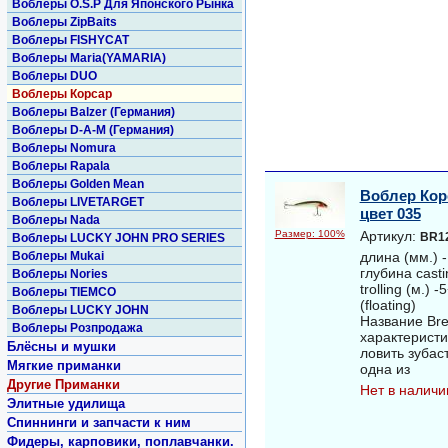
Воблеры O.S.P Для Японского Рынка
Воблеры ZipBaits
Воблеры FISHYCAT
Воблеры Maria(YAMARIA)
Воблеры DUO
Воблеры Корсар
Воблеры Balzer (Германия)
Воблеры D-A-M (Германия)
Воблеры Nomura
Воблеры Rapala
Воблеры Golden Mean
Воблер Кор
Воблеры LIVETARGET
цвет 035
Воблеры Nada
Размер: 100%
Артикул:
BR1
Воблеры LUCKY JOHN PRO SERIES
Воблеры Mukai
длина (мм.) -
глубина casti
Воблеры Nories
trolling (м.)
Воблеры TIEMCO
(floating)
Воблеры LUCKY JOHN
Название Bre
Воблеры Розпродажа
характеристи
Блёсны и мушки
ловить зубас
Мягкие приманки
одна из
Другие Приманки
Нет в наличи
Элитные удилища
Спиннинги и запчасти к ним
Фидеры, карповики, поплавчанки.