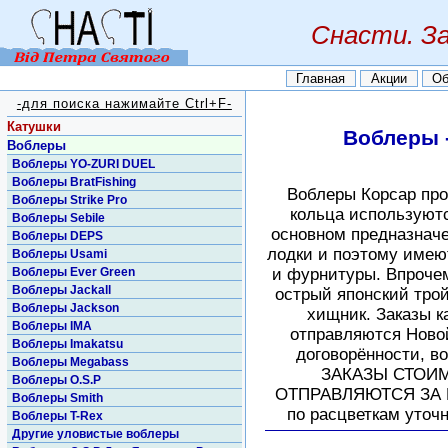
Снасти. З
Главная
Акции
Об
-для поиска нажимайте Ctrl+F-
Катушки
Воблеры 
Воблеры
Воблеры YO-ZURI DUEL
Воблеры BratFishing
Воблеры Корсар про
Воблеры Strike Pro
кольца используютс
Воблеры Sebile
основном предназнач
Воблеры DEPS
лодки и поэтому имею
Воблеры Usami
Воблеры Ever Green
и фурнитуры. Впрочем
Воблеры Jackall
острый японский трой
Воблеры Jackson
хищник. Заказы ка
Воблеры IMA
отправляются Ново
Воблеры Imakatsu
договорённости, в
Воблеры Megabass
ЗАКАЗЫ СТОИМ
Воблеры O.S.P
ОТПРАВЛЯЮТСЯ ЗА Н
Воблеры Smith
по расцветкам уточн
Воблеры T-Rex
Другие уловистые воблеры