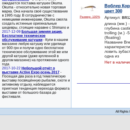
ожидается поставка катушек Okuma.
Воблер Кор
Okuma - относительно новая торговая
цвет 300
марка. Она начала своё существование
в 1995 году. В сотрудничестве с
Размер: 100%
Артикул:
BR1
немецкими инженерами, Okuma смогла
длина (мм.) -
создать истинные оригинальные
шедевры, стоящие наравне с Shimano и
глубина casti
2017-12-09
Большая зимняя акция.
trolling (м.)
Бесплатное техническое
(floating)
обслуживание катушки
- Купи в нашем
Название Bre
магазине любую катушку или удилище
характеристи
от 900 грн и получи одно бесплатное
ловить зубас
техническое обслуживание этой же или
одна из
другой катушки (даже купленной в
другом магазине) на протяжении одного
Нет в наличи
года.
2017-10-22
Небольшой отчёт о
выставке Active Expo осень 2017
-
Посещая два раза в год тематическую
выставку посвящённую рыбалке, охоте и
активному отдыху, наблюдается
приятная тенденция перехода формата
выставки от большого базара до
фестиваля.
All Right