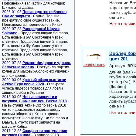
Название Bre
Поповнення запчастин для котушок
характеристи
Шимано та Дайва.
2026-01-03
Производство воблеров
ловить зубас
Салмо закрыто
- Салмо Польша
одна из
прекратило своё существование.
Нет в наличи
Производство перенесено в Китай
2020-07-28
Распродажа! Шпули
Shimano
- Продаются шпули Shimano.
Есть новые и б/у. Состояние у всех
отличное.Продаются шпули Shimano.
Есть новые и б/у. Состояние у всех
отличное.Продаются шпули Shimano.
Воблер Кор
Есть новые и б/у. Состояние у всех
цвет 201
отличное.
2020-07-28
Ремонт фидеров и удочек.
Размер: 100%
Артикул:
BR1
Запасные колена
- Поступила партия
колен для маховых/болонских удочек и
длина (мм.) -
для фидеров.
глубина casti
2020-03-06
Краткий обзор выставки
trolling (м.)
Active Expo весна 2020
- О секрете
(floating)
успеха лидеров товаров для ловли
Название Bre
хищной рыбы в Украине
характеристи
2018-03-05
Новые спиннинги и
ловить зубас
катушки. Снижение цен. Весна 2018
-
На выставке Актив-Экспо весна 2018
одна из
четко нарисовался разрыв между
Нет в наличи
слоями общества. Кто-то пришел
посмотреть новые катушки Shimano и
Daiwa, а кто-то ищет запчасти на
катушку Кобра
2017-12-23
Ожидается поступление
катушек Okuma
- В апреле 2018