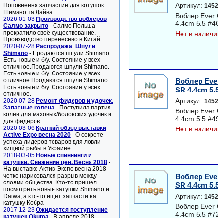
Артикул:
Поповнення запчастин для котушок
1452
Шимано та Дайва.
Воблер Ever 
2026-01-03
Производство воблеров
4.4cm 5.5 #4
Салмо закрыто
- Салмо Польша
прекратило своё существование.
Нет в наличи
Производство перенесено в Китай
2020-07-28
Распродажа! Шпули
Shimano
- Продаются шпули Shimano.
Есть новые и б/у. Состояние у всех
отличное.Продаются шпули Shimano.
Есть новые и б/у. Состояние у всех
отличное.Продаются шпули Shimano.
Воблер Ever
Есть новые и б/у. Состояние у всех
SR 4.4cm 5.
отличное.
Артикул:
2020-07-28
Ремонт фидеров и удочек.
1452
Запасные колена
- Поступила партия
Воблер Ever 
колен для маховых/болонских удочек и
4.4cm 5.5 #4
для фидеров.
2020-03-06
Краткий обзор выставки
Нет в наличи
Active Expo весна 2020
- О секрете
успеха лидеров товаров для ловли
хищной рыбы в Украине
2018-03-05
Новые спиннинги и
катушки. Снижение цен. Весна 2018
-
На выставке Актив-Экспо весна 2018
четко нарисовался разрыв между
Воблер Ever
слоями общества. Кто-то пришел
SR 4.4cm 5.
посмотреть новые катушки Shimano и
Артикул:
Daiwa, а кто-то ищет запчасти на
1452
катушку Кобра
Воблер Ever 
2017-12-23
Ожидается поступление
4.4cm 5.5 #7
катушек Okuma
- В апреле 2018