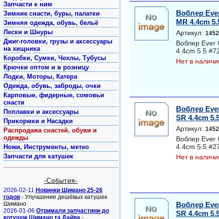
Запчасти к ним
Воблер Ever
Зимние снасти, буры, палатки
MR 4.4cm 5.
Зимняя одежда, обувь, бельё
Лески и Шнуры
Артикул:
1452
Джиг-головки, грузы и аксессуары
Воблер Ever 
на хищника
4.4cm 5.5 #7
Коробки, Сумки, Чехлы, Тубусы
Нет в наличи
Крючки оптом и в розницу
Лодки, Моторы, Катера
Одежда, обувь, заброды, очки
Карповые, фидерные, сомовьи
снасти
Воблер Ever
Поплавки и аксессуары
SR 4.4cm 5.
Прикормки и Насадки
Артикул:
1452
Распродажа снастей, обуви и
одежды
Воблер Ever 
4.4cm 5.5 #2
Ножи, Инструменты, метео
Запчасти для катушек
Нет в наличи
-События-
2026-02-11
Новинки Шимано 25-26
годов
- Улучшение дешёвых катушек
Шимано
Воблер Ever
2026-01-06
Отримали запчастини до
SR 4.4cm 5.
котушок Шимано та Дайва
-