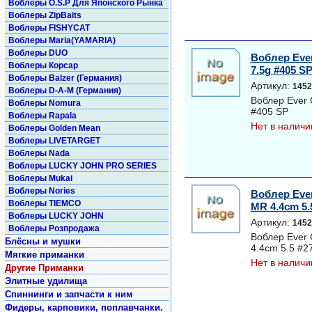
Воблеры O.S.P Для Японского Рынка
Воблеры ZipBaits
Воблеры FISHYCAT
Воблеры Maria(YAMARIA)
Воблеры DUO
Воблер Ever
Воблеры Корсар
7.5g #405 S
Воблеры Balzer (Германия)
Артикул:
1452
Воблеры D-A-M (Германия)
Воблер Ever 
Воблеры Nomura
#405 SP
Воблеры Rapala
Нет в наличи
Воблеры Golden Mean
Воблеры LIVETARGET
Воблеры Nada
Воблеры LUCKY JOHN PRO SERIES
Воблеры Mukai
Воблеры Nories
Воблер Ever
Воблеры TIEMCO
MR 4.4cm 5.
Воблеры LUCKY JOHN
Артикул:
1452
Воблеры Розпродажа
Воблер Ever 
Блёсны и мушки
4.4cm 5.5 #2
Мягкие приманки
Нет в наличи
Другие Приманки
Элитные удилища
Спиннинги и запчасти к ним
Фидеры, карповики, поплавчанки.