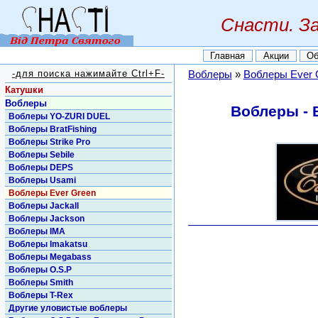
Снасти. З
Главная
Акции
Об
-для поиска нажимайте Ctrl+F-
Воблеры
»
Воблеры Ever 
Катушки
Воблеры
Воблеры - 
Воблеры YO-ZURI DUEL
Воблеры BratFishing
Воблеры Strike Pro
Воблеры Sebile
Воблеры DEPS
Воблеры Usami
Воблеры Ever Green
Воблеры Jackall
Воблеры Jackson
Воблеры IMA
Воблеры Imakatsu
Воблеры Megabass
Воблеры O.S.P
Воблеры Smith
Воблеры T-Rex
Другие уловистые воблеры