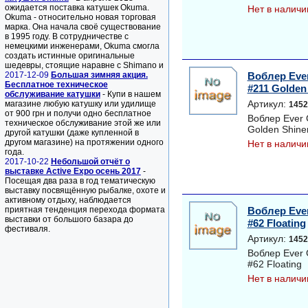
ожидается поставка катушек Okuma.
Нет в наличи
Okuma - относительно новая торговая
марка. Она начала своё существование
в 1995 году. В сотрудничестве с
немецкими инженерами, Okuma смогла
создать истинные оригинальные
шедевры, стоящие наравне с Shimano и
2017-12-09
Большая зимняя акция.
Воблер Ever
Бесплатное техническое
#211 Golden
обслуживание катушки
- Купи в нашем
Артикул:
магазине любую катушку или удилище
1452
от 900 грн и получи одно бесплатное
Воблер Ever 
техническое обслуживание этой же или
Golden Shine
другой катушки (даже купленной в
другом магазине) на протяжении одного
Нет в наличи
года.
2017-10-22
Небольшой отчёт о
выставке Active Expo осень 2017
-
Посещая два раза в год тематическую
выставку посвящённую рыбалке, охоте и
активному отдыху, наблюдается
приятная тенденция перехода формата
Воблер Ever
выставки от большого базара до
#62 Floating
фестиваля.
Артикул:
1452
Воблер Ever 
#62 Floating
Нет в наличи