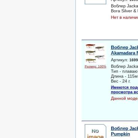
Воблер Jackal
Bora Silver & 
Нет в наличи
Воблер Jack
Akamadara F
Артикул:
1699
Воблер Jacka
Размер: 100%
Тип - плава
Длина - 115м
Вес - 24 г.
Имеются под
просмотра вс
Данной моде
Воблер Jack
Pumpkin