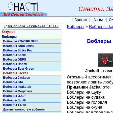
Снасти. З
Главная
Акции
Об
-для поиска нажимайте Ctrl+F-
Воблеры
»
Воблеры Jac
Катушки
Воблеры
Воблеры 
Воблеры YO-ZURI DUEL
Воблеры BratFishing
Воблеры Strike Pro
Воблеры Sebile
Воблеры DEPS
Воблеры Usami
Воблеры Ever Green
Jackall - с
Воблеры Jackall
Огромный ассортимет я
Воблеры Jackson
позволяет ловить люб
Воблеры IMA
Приманки Jackal
это:
Воблеры Imakatsu
Воблеры Megabass
Воблеры на щуку
Воблеры O.S.P
Воблеры на судака
Воблеры Smith
Воблеры на головля
Воблеры T-Rex
Воблеры на окуня
Другие уловистые воблеры
Воблеры для троллинг