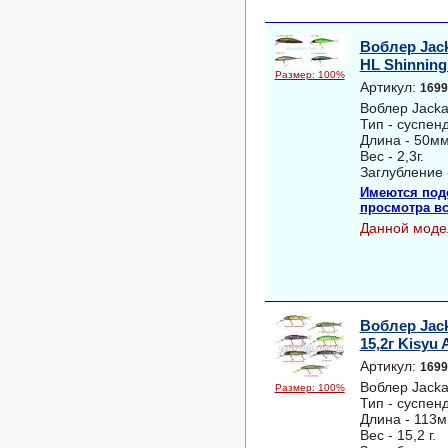
Воблер Jacka
HL Shinning
Размер: 100%
Артикул:
1699
Воблер Jackal
Тип - суспен
Длина - 50мм
Вес - 2,3г.
Заглубление -
Имеются под
просмотра вс
Данной моде
Воблер Jack
15,2г Kisyu
Артикул:
1699
Воблер Jackal
Размер: 100%
Тип - суспен
Длина - 113м
Вес - 15,2 г.