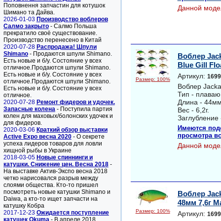
Поповнення запчастин для котушок
Данной моде
Шимано та Дайва.
2026-01-03
Производство воблеров
Салмо закрыто
- Салмо Польша
прекратило своё существование.
Производство перенесено в Китай
2020-07-28
Распродажа! Шпули
Shimano
- Продаются шпули Shimano.
Воблер Jack
Есть новые и б/у. Состояние у всех
Blue Gill Flo
отличное.Продаются шпули Shimano.
Есть новые и б/у. Состояние у всех
Артикул:
1699
Размер: 100%
отличное.Продаются шпули Shimano.
Воблер Jackal
Есть новые и б/у. Состояние у всех
Тип - плава
отличное.
Длина - 44мм
2020-07-28
Ремонт фидеров и удочек.
Запасные колена
- Поступила партия
Вес - 6,2г.
колен для маховых/болонских удочек и
Заглубление 
для фидеров.
Имеются под
2020-03-06
Краткий обзор выставки
просмотра вс
Active Expo весна 2020
- О секрете
успеха лидеров товаров для ловли
Данной моде
хищной рыбы в Украине
2018-03-05
Новые спиннинги и
катушки. Снижение цен. Весна 2018
-
На выставке Актив-Экспо весна 2018
четко нарисовался разрыв между
слоями общества. Кто-то пришел
посмотреть новые катушки Shimano и
Воблер Jack
Daiwa, а кто-то ищет запчасти на
48мм 7,6г Ma
катушку Кобра
Размер: 100%
2017-12-23
Ожидается поступление
Артикул:
1699
катушек Okuma
- В апреле 2018