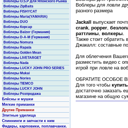
Воблеры O.S.P Для Японского Рынка
Воблеры для ловли др
Воблеры ZipBaits
разного размера
Воблеры FISHYCAT
Воблеры Maria(YAMARIA)
Jackall
выпускает почт
Воблеры DUO
Воблеры Корсар
crank
,
popper
,
безлоп
Воблеры Balzer (Германия)
раттлины
,
волкеры
.
Воблеры D-A-M (Германия)
Также стоит обратить 
Воблеры Nomura
Джакалл: составные п
Воблеры Rapala
Воблеры Golden Mean
Для облегчения Вашег
Воблеры LIVETARGET
разместить видео с оп
Воблеры Nada
игрой при ловле на во
Воблеры LUCKY JOHN PRO SERIES
Воблеры Mukai
Воблеры Nories
ОБРАТИТЕ ОСОБОЕ 
Воблеры TIEMCO
Для того чтобы
купить
Воблеры LUCKY JOHN
достаточно заказать е
Воблеры Розпродажа
магазине на общую су
Блёсны и мушки
Мягкие приманки
Другие Приманки
Элитные удилища
Спиннинги и запчасти к ним
Фидеры, карповики, поплавчанки.