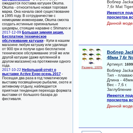
Воблер Jacka
ожидается поставка катушек Okuma.
7,6г Mat Tiger
Okuma - относительно новая торговая
марка. Она начала своё существование
Имеются под
в 1995 году. В сотрудничестве с
просмотра вс
немецкими инженерами, Okuma смогла
Данной моде
создать истинные оригинальные
шедевры, стоящие наравне с Shimano и
2017-12-09
Большая зимняя акция.
Бесплатное техническое
обслуживание катушки
- Купи в нашем
магазине любую катушку или удилище
от 900 грн и получи одно бесплатное
Воблер Jack
техническое обслуживание этой же или
48мм 7,6г No
другой катушки (даже купленной в
другом магазине) на протяжении одного
Артикул:
1699
года.
Размер: 100%
2017-10-22
Небольшой отчёт о
Воблер Jackal
выставке Active Expo осень 2017
-
Тип - плава
Посещая два раза в год тематическую
Длина - 48мм
выставку посвящённую рыбалке, охоте и
Вес - 7,6 г.
активному отдыху, наблюдается
Заглубление 
приятная тенденция перехода формата
выставки от большого базара до
Имеются под
фестиваля.
просмотра вс
Данной моде