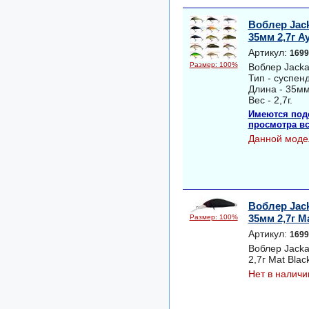
Воблер Jack
35мм 2,7г A
Артикул:
1699
Размер: 100%
Воблер Jacka
Тип - суспен
Длина - 35мм
Вес - 2,7г.
Имеются под
просмотра вс
Данной моде
Воблер Jack
35мм 2,7г M
Размер: 100%
Артикул:
1699
Воблер Jacka
2,7г Mat Blac
Нет в наличи