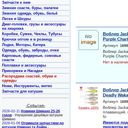
Запчасти к ним
Зимние снасти, буры, палатки
Зимняя одежда, обувь, бельё
Лески и Шнуры
Джиг-головки, грузы и аксессуары
на хищника
Воблер Jack
Коробки, Сумки, Чехлы, Тубусы
Purple Char
Крючки оптом и в розницу
Лодки, Моторы, Катера
Артикул:
1699
Одежда, обувь, заброды, очки
Воблер Jacka
Карповые, фидерные, сомовьи
Purple Chart
снасти
Нет в наличи
Поплавки и аксессуары
Прикормки и Насадки
Распродажа снастей, обуви и
одежды
Ножи, Инструменты, метео
Воблер Jacka
Запчасти для катушек
Deadly Waka
Артикул:
1699
-События-
Воблер Jackall
Размер: 100%
2026-02-11
Новинки Шимано 25-26
плавающий, п
годов
- Улучшение дешёвых катушек
5г.
Шимано
Имеются под
2026-01-06
Отримали запчастини до
просмотра вс
котушок Шимано та Дайва
-