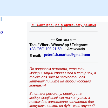
!!! Сайт працює в архівному режимі
!!!
07
---
Контакти
---
Тел. / Viber / WhatsApp / Telegram:
+38 (050) 109-21-59
Александр.
E-mail:
По вопросам ремонта, сервиса и
модернизации спиннингов и катушек, а
также для заказа запчастей для
катушек пишите на любой удобный
контакт!
З питань ремонту, сервісу та
модернізації спінінгів та котушок, а
також для замовлення запчастин для
котушок пишіть на будь-який зручний