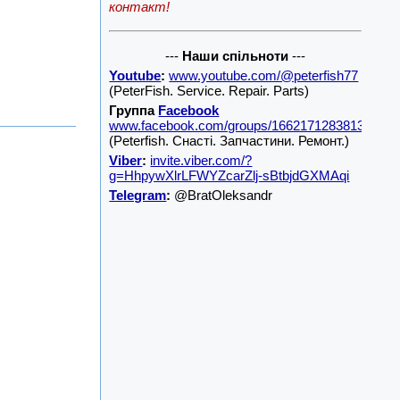
контакт!
---
Наши спільноти
---
Youtube
:
www.youtube.com/@peterfish77
(PeterFish. Service. Repair. Parts)
Группа
Facebook
www.facebook.com/groups/1662171283813001/
(Peterfish. Снасті. Запчастини. Ремонт.)
Viber
:
invite.viber.com/?
g=HhpywXlrLFWYZcarZlj-sBtbjdGXMAqi
Telegram
:
@BratOleksandr