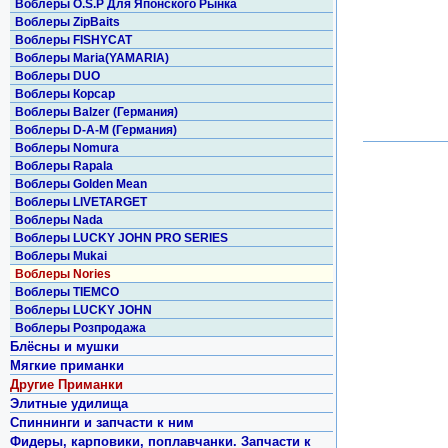
Воблеры O.S.P Для Японского Рынка
Воблеры ZipBaits
Воблеры FISHYCAT
Воблеры Maria(YAMARIA)
Воблеры DUO
Воблеры Корсар
Воблеры Balzer (Германия)
Воблеры D-A-M (Германия)
Воблеры Nomura
Воблеры Rapala
Воблеры Golden Mean
Воблеры LIVETARGET
Воблеры Nada
Воблеры LUCKY JOHN PRO SERIES
Воблеры Mukai
Воблеры Nories
Воблеры TIEMCO
Воблеры LUCKY JOHN
Воблеры Розпродажа
Блёсны и мушки
Мягкие приманки
Другие Приманки
Элитные удилища
Спиннинги и запчасти к ним
Фидеры, карповики, поплавчанки. Запчасти к