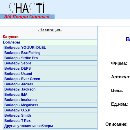
-Навигация-
Катушки
В
Воблеры
Воблеры YO-ZURI DUEL
Воблеры BratFishing
Воблеры Strike Pro
Фирма:
Воблеры Sebile
Воблеры DEPS
Воблеры Usami
Артикул
Воблеры Ever Green
Воблеры Jackall
Воблеры Jackson
Цена:
Воблеры IMA
Воблеры Imakatsu
Ед.изм.:
Воблеры Megabass
Воблеры O.S.P
Воблеры Smith
Воблеры T-Rex
Описание:
Другие уловистые воблеры