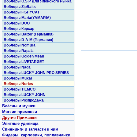
Воблеры O.S.P Для Японского Рынка
Воблеры ZipBaits
Воблеры FISHYCAT
Воблеры Maria(YAMARIA)
Воблеры DUO
Воблеры Корсар
Воблеры Balzer (Германия)
Воблеры D-A-M (Германия)
Воблеры Nomura
Воблеры Rapala
Воблеры Golden Mean
Воблеры LIVETARGET
Воблеры Nada
Воблеры LUCKY JOHN PRO SERIES
Воблеры Mukai
Воблеры Nories
Воблеры TIEMCO
Воблеры LUCKY JOHN
Воблеры Розпродажа
Блёсны и мушки
Мягкие приманки
Другие Приманки
Элитные удилища
Спиннинги и запчасти к ним
Фидеры, карповики, поплавчанки.