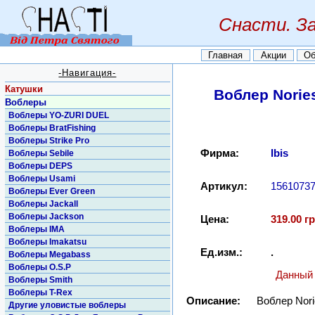
Снасти. З
Главная
Акции
Об
-Навигация-
Катушки
Воблер Norie
Воблеры
Воблеры YO-ZURI DUEL
Воблеры BratFishing
Воблеры Strike Pro
Фирма:
Ibis
Воблеры Sebile
Воблеры DEPS
Воблеры Usami
Артикул:
1561073
Воблеры Ever Green
Воблеры Jackall
Воблеры Jackson
Цена:
319.00 гр
Воблеры IMA
Воблеры Imakatsu
Ед.изм.:
.
Воблеры Megabass
Воблеры O.S.P
Данный 
Воблеры Smith
Воблеры T-Rex
Описание:
Воблер Nori
Другие уловистые воблеры