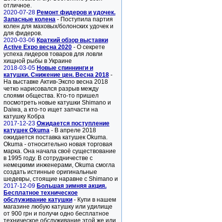
отличное.
2020-07-28
Ремонт фидеров и удочек.
Запасные колена
- Поступила партия
колен для маховых/болонских удочек и
для фидеров.
2020-03-06
Краткий обзор выставки
Active Expo весна 2020
- О секрете
успеха лидеров товаров для ловли
хищной рыбы в Украине
2018-03-05
Новые спиннинги и
катушки. Снижение цен. Весна 2018
-
На выставке Актив-Экспо весна 2018
четко нарисовался разрыв между
слоями общества. Кто-то пришел
посмотреть новые катушки Shimano и
Daiwa, а кто-то ищет запчасти на
катушку Кобра
2017-12-23
Ожидается поступление
катушек Okuma
- В апреле 2018
ожидается поставка катушек Okuma.
Okuma - относительно новая торговая
марка. Она начала своё существование
в 1995 году. В сотрудничестве с
немецкими инженерами, Okuma смогла
создать истинные оригинальные
шедевры, стоящие наравне с Shimano и
2017-12-09
Большая зимняя акция.
Бесплатное техническое
обслуживание катушки
- Купи в нашем
магазине любую катушку или удилище
от 900 грн и получи одно бесплатное
техническое обслуживание этой же или