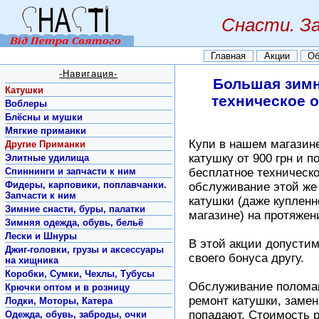
Снасти. З
Главная
Акции
Об
-Навигация-
Большая зимн
Катушки
техническое 
Воблеры
Блёсны и мушки
Мягкие приманки
Купи в нашем магазин
Другие Приманки
катушку от 900 грн и п
Элитные удилища
Спиннинги и запчасти к ним
бесплатное техническ
Фидеры, карповики, поплавчанки.
обслуживание этой же
Запчасти к ним
катушки (даже купленн
Зимние снасти, буры, палатки
магазине) на протяжени
Зимняя одежда, обувь, бельё
Лески и Шнуры
В этой акции допусти
Джиг-головки, грузы и аксессуары
своего бонуса другу.
на хищника
Коробки, Сумки, Чехлы, Тубусы
Обслуживание поломан
Крючки оптом и в розницу
ремонт катушки, замен
Лодки, Моторы, Катера
попадают. Стоимость р
Одежда, обувь, заброды, очки