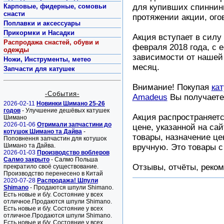
Карповые, фидерные, сомовьи
для купивших спиннинг
снасти
протяжении акции, ог
Поплавки и аксессуары
Прикормки и Насадки
Акция вступает в силу
Распродажа снастей, обуви и
февраля 2018 года, с 
одежды
зависимости от нашей 
Ножи, Инструменты, метео
месяц.
Запчасти для катушек
Внимание! Покупая
кат
-События-
Amadeus
Вы получаете 
2026-02-11
Новинки Шимано 25-26
годов
- Улучшение дешёвых катушек
Акция распространяетс
Шимано
2026-01-06
Отримали запчастини до
цене, указанной на са
котушок Шимано та Дайва
-
товары, назначение це
Поповнення запчастин для котушок
Шимано та Дайва.
вручную. Это товары с
2026-01-03
Производство воблеров
Салмо закрыто
- Салмо Польша
Отзывы, отчёты, реко
прекратило своё существование.
Производство перенесено в Китай
2020-07-28
Распродажа! Шпули
Shimano
- Продаются шпули Shimano.
Есть новые и б/у. Состояние у всех
отличное.Продаются шпули Shimano.
Есть новые и б/у. Состояние у всех
отличное.Продаются шпули Shimano.
Есть новые и б/у. Состояние у всех